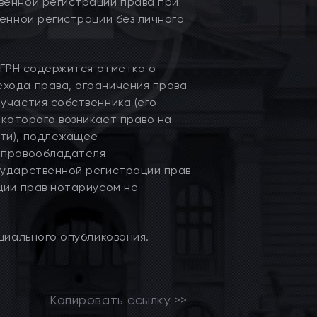
венной регистрации права при
венной регистрации без личного
ЕГРН содержится отметка о
хода права, ограничения права
участия собственника (его
 которого возникает право на
сти), подлежащее
и правообладателя
сударственной регистрации прав
ции прав нотариусом не
циального опубликования.
Копировать ссылку >>