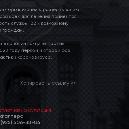
ких организаций к развертыванию
рва коек для лечения пациентов
сть службы 122 к возможному
 граждан.
следований вакцины против
022 году первой и второй фаз
актики коронавируса.
Копировать ссылку >>
Веде
сплатная консультация
в су
хгалтера
 (925) 506-38-84
арб