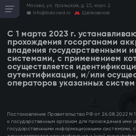
Москва, ул. Уральская, д. 23, корп. 2
info@bukvoed.ru
Щёлковская
С 1 марта 2023 г. устанавлива
прохождения госорганами акк
владения государственными 
системами, с применением ко
осуществляется идентификаци
аутентификация, и/или осуще
операторов указанных систем
Постановление Правительства РФ от 26.08.2022 N 
к государственным органам для прохождения ими 
государственными информационными системами, с
осуществляется идентификация и (или) аутентифик