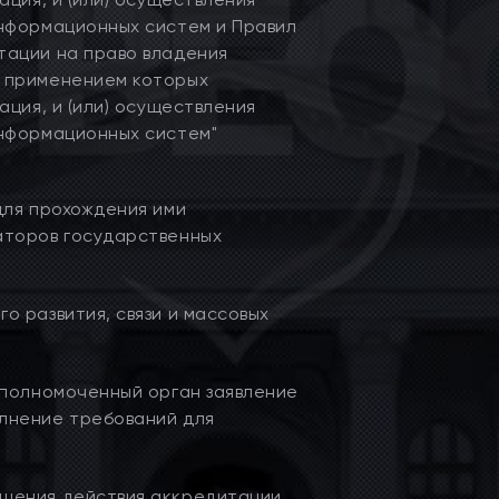
нформационных систем и Правил
тации на право владения
 применением которых
ация, и (или) осуществления
информационных систем"
для прохождения ими
аторов государственных
 развития, связи и массовых
уполномоченный орган заявление
лнение требований для
щения действия аккредитации,