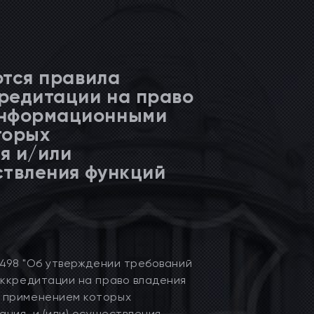
ются правила
редитации на право
информационными
торых
я и/или
ствления функций
1498 "Об утверждении требований
аккредитации на право владения
 применением которых
ация, и (или) осуществления