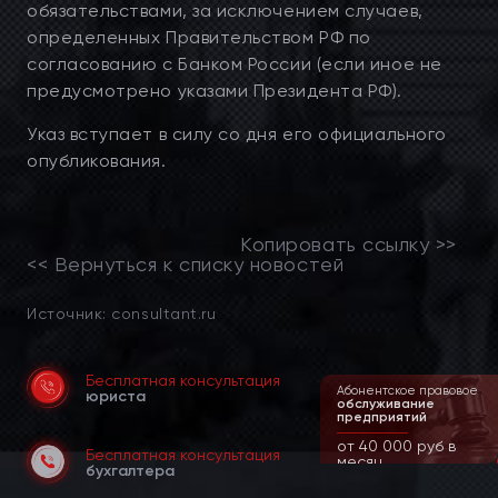
обязательствами, за исключением случаев,
определенных Правительством РФ по
согласованию с Банком России (если иное не
предусмотрено указами Президента РФ).
Указ вступает в силу со дня его официального
опубликования.
Копировать ссылку >>
<< Вернуться к списку новостей
Источник: consultant.ru
Бесплатная консультация
Ведение дел
Абонентское правовое
юриста
в суде и арбитраже
обслуживание
предприятий
от 90 000 руб
от 40 000 руб в
Бесплатная консультация
месяц
бухгалтера