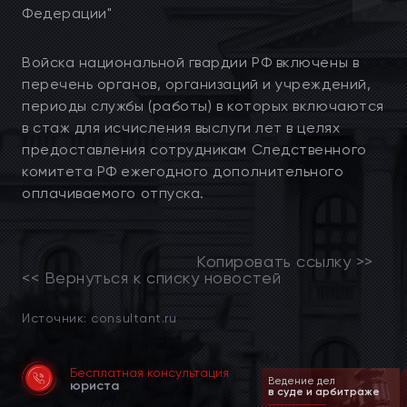
Федерации"
Войска национальной гвардии РФ включены в
перечень органов, организаций и учреждений,
периоды службы (работы) в которых включаются
в стаж для исчисления выслуги лет в целях
предоставления сотрудникам Следственного
комитета РФ ежегодного дополнительного
оплачиваемого отпуска.
Копировать ссылку >>
<< Вернуться к списку новостей
Источник: consultant.ru
Бесплатная консультация
Ведение дел
Абонен
юриста
в суде и арбитраже
обслуж
предпр