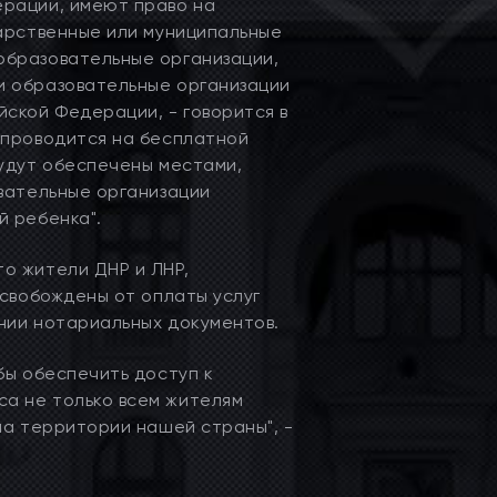
ерации, имеют право на
дарственные или муниципальные
образовательные организации,
и образовательные организации
ской Федерации, - говорится в
 проводится на бесплатной
будут обеспечены местами,
овательные организации
й ребенка".
о жители ДНР и ЛНР,
освобождены от оплаты услуг
нии нотариальных документов.
бы обеспечить доступ к
а не только всем жителям
на территории нашей страны", -