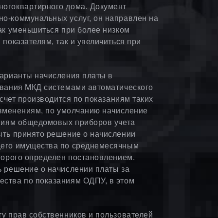
огоквартирного дома. Документ
о-коммунальных услуг, он направлен на
ак уменьшиться при более низком
показателям, так и увеличиться при
варианты начисления платы в
ования МКД системами автоматического
асчет производится по показаниям таких
изменениям, по умолчанию начисление
аниям общедомовых приборов учета
ыть принято решение о начислении
щего имущества по среднемесячным
торого определен постановлением.
ь решение о начислении платы за
ства по показаниям ОДПУ, в этом
у прав собственников и пользователей