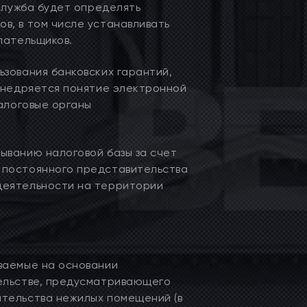
 служба будет определять
в, в том числе устанавливать
лательщиков.
зования банковских гарантий,
 внедряется понятие электронной
налоговые органы
ыванию налоговой базы за счет
 постоянного представительства
деятельности на территории
ваемые на основании
тельстве, предусматривающего
тельства нежилых помещений (в