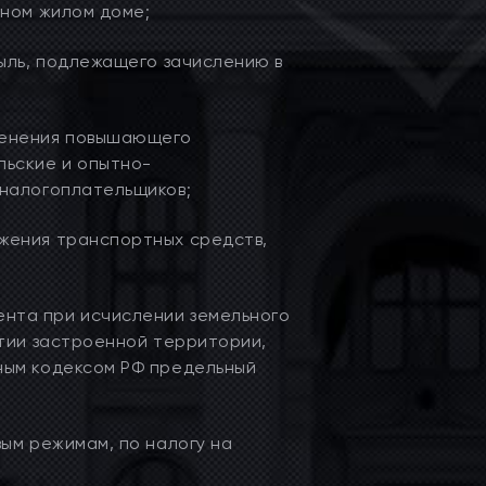
рном жилом доме;
ыль, подлежащего зачислению в
менения повышающего
льские и опытно-
 налогоплательщиков;
жения транспортных средств,
нта при исчислении земельного
итии застроенной территории,
ным кодексом РФ предельный
ым режимам, по налогу на