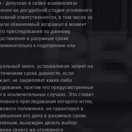
и - допуская в своей взаимосвязи
ения на досудебной стадии уголовного
ловной ответственности, в том числе за
й или обвиняемый возражал в момент
ого преследования по данному
достижения в разумные сроки
рименительно к подозрению или
уальный закон, устанавливая запрет на
течением срока давности, если
ает, не закрепляет каких-либо
едования, притом что предусмотренные
и в исключительных случаях. Это ставит
ловного преследования которого истек,
вового положения, не гарантируя в
решения его дела в разумные сроки.
новным, вынужден делать выбор:
ении своего же уголовного