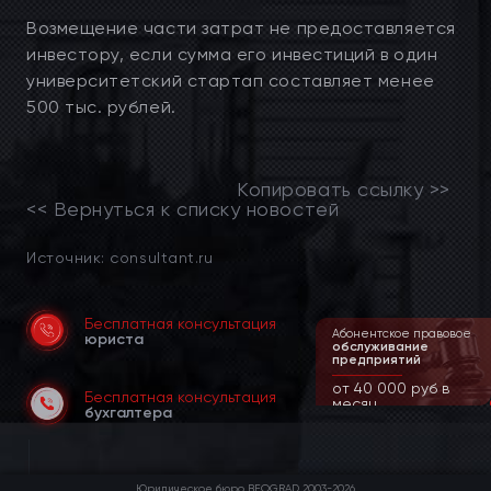
Возмещение части затрат не предоставляется
инвестору, если сумма его инвестиций в один
университетский стартап составляет менее
500 тыс. рублей.
Копировать ссылку >>
<< Вернуться к списку новостей
Источник: consultant.ru
Бесплатная консультация
Ведение дел
Абонентское правовое
юриста
в суде и арбитраже
обслуживание
предприятий
от 90 000 руб
от 40 000 руб в
Бесплатная консультация
месяц
бухгалтера
Юридическое бюро BEOGRAD 2003-2026