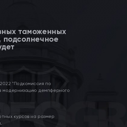
зных таможенных
, подсолнечное
удет
2022 "Подкомиссия по
а модернизацию демпферного
ютных курсов на размер
.