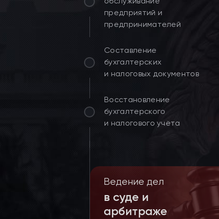
обслуживание
предприятий и
предпринимателей
Составление
бухгалтерских
и налоговых документов
Восстановление
бухгалтерского
и налогового учёта
Ведение дел
Аб
в суде и
об
арбитраже
пр