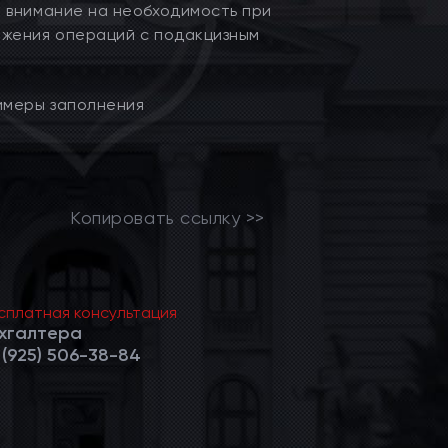
 внимание на необходимость при
ажения операций с подакцизным
имеры заполнения
Копировать ссылку >>
сплатная консультация
хгалтера
 (925) 506-38-84
Веде
в су
арб