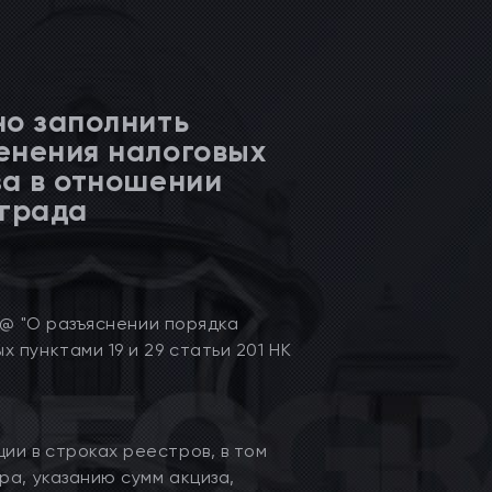
но заполнить
енения налоговых
за в отношении
ограда
8@ "О разъяснении порядка
 пунктами 19 и 29 статьи 201 НК
и в строках реестров, в том
ра, указанию сумм акциза,